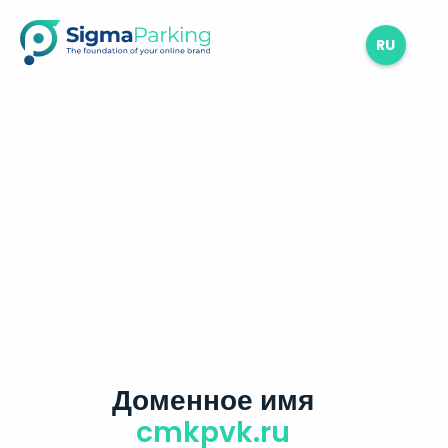
RU
Доменное имя
cmkpvk.ru