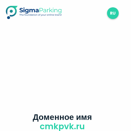
RU
Доменное имя
cmkpvk.ru