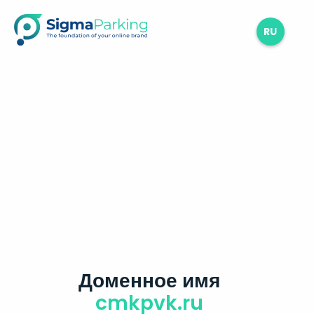
RU
Доменное имя
cmkpvk.ru