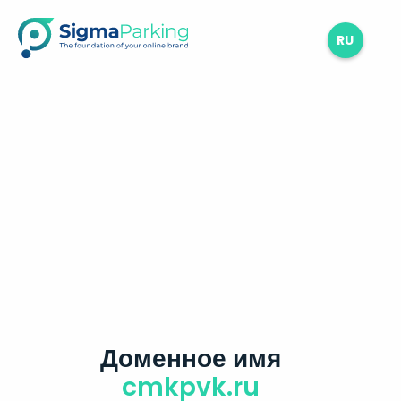
RU
Доменное имя
cmkpvk.ru