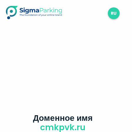
RU
Доменное имя
cmkpvk.ru