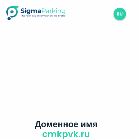
RU
Доменное имя
cmkpvk.ru