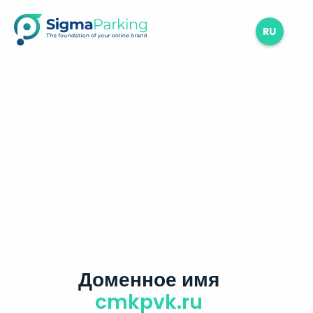
RU
Доменное имя
cmkpvk.ru