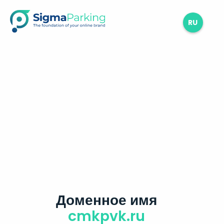
RU
Доменное имя
cmkpvk.ru