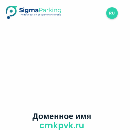
RU
Доменное имя
cmkpvk.ru