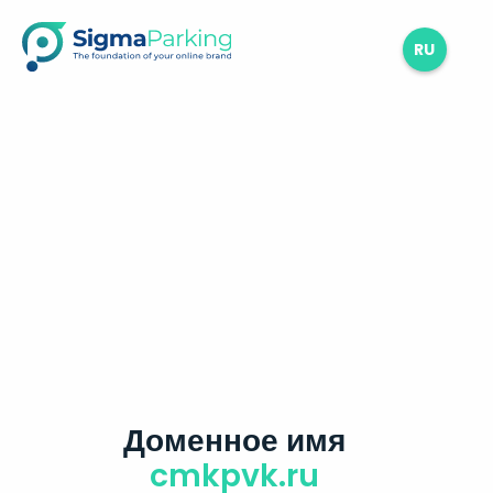
RU
Доменное имя
cmkpvk.ru