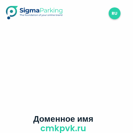
RU
Доменное имя
cmkpvk.ru