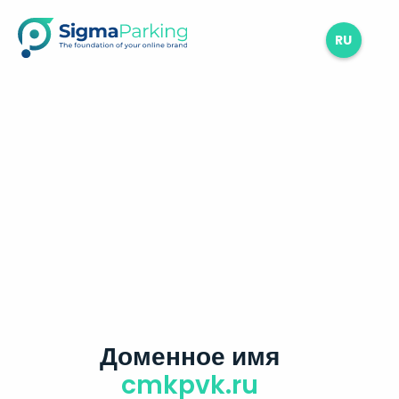
RU
Доменное имя
cmkpvk.ru