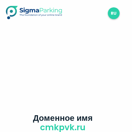
RU
Доменное имя
cmkpvk.ru