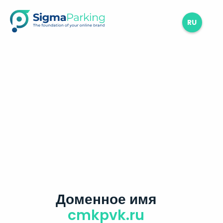
RU
Доменное имя
cmkpvk.ru