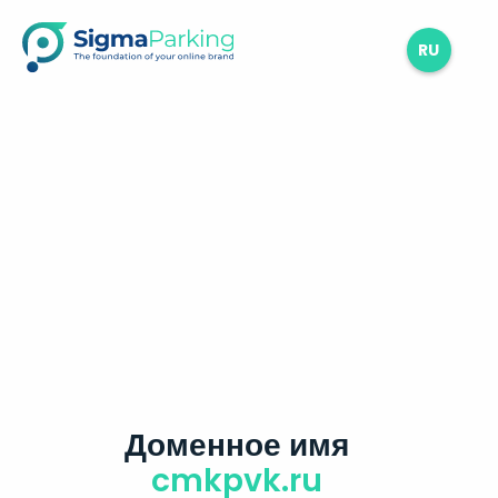
RU
Доменное имя
cmkpvk.ru