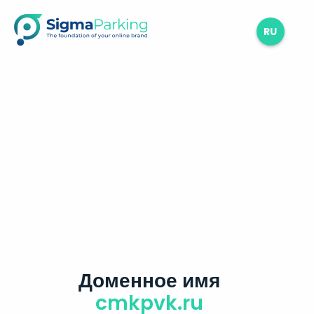
RU
Доменное имя
cmkpvk.ru