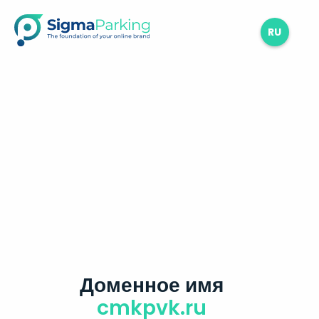
RU
Доменное имя
cmkpvk.ru