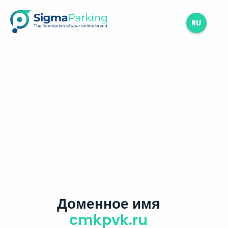
RU
Доменное имя
cmkpvk.ru