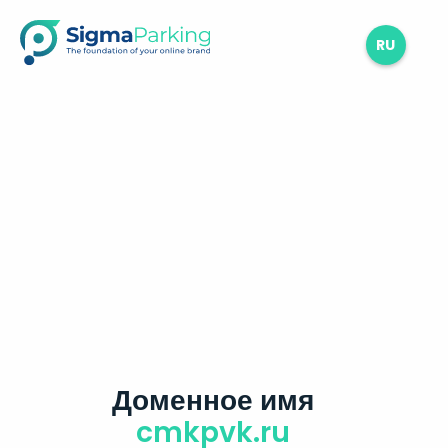
RU
Доменное имя
cmkpvk.ru