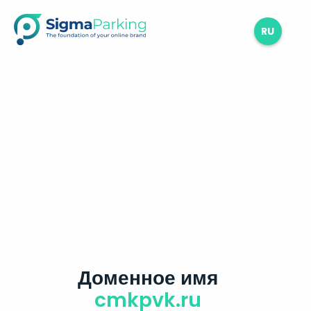
RU
Доменное имя
cmkpvk.ru