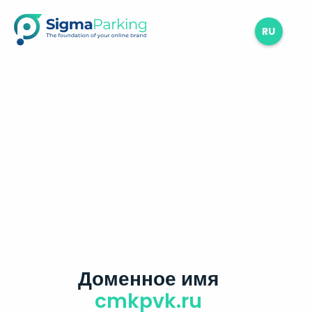
RU
Доменное имя
cmkpvk.ru