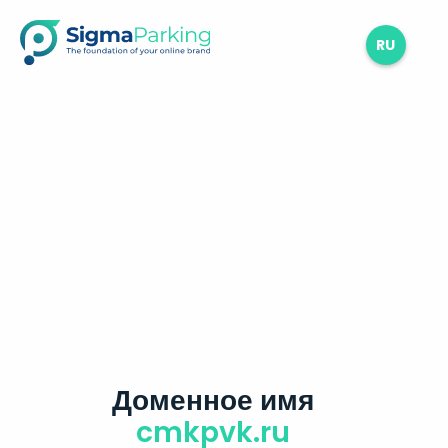
RU
Доменное имя
cmkpvk.ru