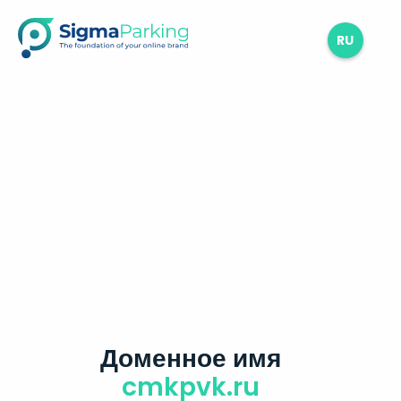
RU
Доменное имя
cmkpvk.ru