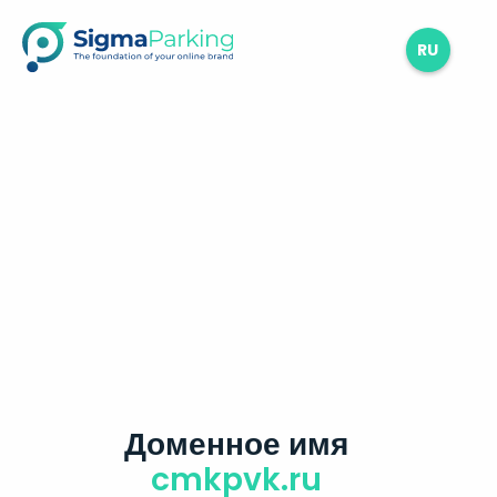
RU
Доменное имя
cmkpvk.ru